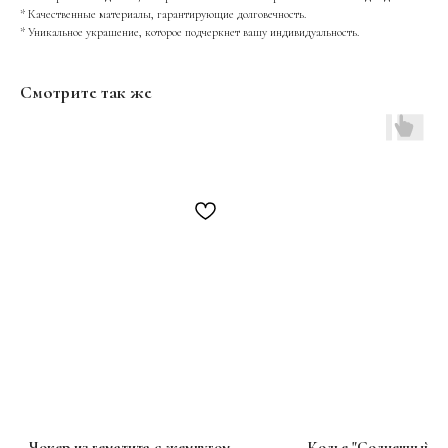
* Качественные материалы, гарантирующие долговечность.
* Уникальное украшение, которое подчеркнет вашу индивидуальность.
Смотрите так же
Чокер из гематита с жемчугом
Колье "Солнечный Б