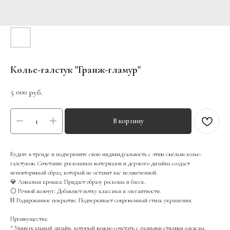
Колье-галстук "Гранж-гламур"
5 000
руб.
В корзину
Будьте в тренде и подчеркните свою индивидуальность с этим смелым колье-
галстуком. Сочетание роскошных материалов и дерзкого дизайна создаст
неповторимый образ, который не оставит вас незамеченной.
💎 Алмазная крошка: Придает образу роскошь и блеск.
⚪️ Речной жемчуг: Добавляет нотку классики и элегантности.
⛓️ Родированное покрытие: Подчеркивает современный стиль украшения.
Преимущества:
* Универсальный дизайн, который можно сочетать с разными стилями одежды.